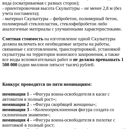
вида (осматриваемая с разных сторон);
- ориентировочная высота Скульптуры – не менее 2,8 м (без
учета постамента);
- материал Скульптуры – фибробетон, полимерный бетон,
полимерный стеклопластик, стеклофибробетон либо
аналогичные материалы с улучшенными характеристиками.
Сметная стоимость
на изготовление одной Скульптуры
должна включать все необходимые затраты на работы,
связанные с изготовлением, транспортировкой, установкой
скульптуры на территории воинского захоронения, а также
все виды вспомогательных работ и
не должна превышать 1
500 000
(один миллион пятьсот тысяч) рублей.
Конкурс проводится по пяти номинациям:
номинация 1
- «Фигура воина-освободителя в каске с
автоматом в полный рост»;
номинация 2
- «Фигура скорбящей женщины»;
номинация 3
- «Коленопреклоненная фигура солдата со
склоненным знаменем»;
номинация 4
- «Фигура воина-освободителя в пилотке с
винтовкой в полный рост;