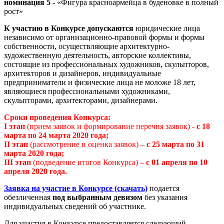
номинация 5
- «Фигура красноармейца в буденовке в полный
рост»
К участию в Конкурсе допускаются
юридические лица
независимо от организационно-правовой формы и формы
собственности, осуществляющие архитектурно-
художественную деятельность, авторские коллективы,
состоящие из профессиональных художников, скульпторов,
архитекторов и дизайнеров, индивидуальные
предприниматели и физические лица не моложе 18 лет,
являющиеся профессиональными художниками,
скульпторами, архитекторами, дизайнерами.
Сроки проведения Конкурса:
I этап
(прием заявок и формирование перечня заявок) -
с 18
марта по 24 марта 2020 года;
II этап
(рассмотрение и оценка заявок) –
с 25 марта по 31
марта 2020 года;
III этап
(подведение итогов Конкурса) –
с 01 апреля по 10
апреля 2020 года.
Заявка на участие в Конкурсе (скачать)
подается
обезличенная
под выбранным девизом
без указания
индивидуальных сведений об участнике.
Для участия в Конкурсе предоставляется следующий