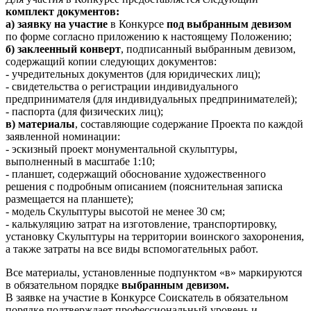
комплект документов:
а) заявку на участие
в Конкурсе
под выбранным девизом
по форме согласно приложению к настоящему Положению;
б) заклеенный конверт
, подписанный выбранным девизом,
содержащий копии следующих документов:
- учредительных документов (для юридических лиц);
- свидетельства о регистрации индивидуального
предпринимателя (для индивидуальных предпринимателей);
- паспорта (для физических лиц);
в) материалы
, составляющие содержание Проекта по каждой
заявленной номинации:
- эскизный проект монументальной скульптуры,
выполненный в масштабе 1:10;
- планшет, содержащий обоснование художественного
решения с подробным описанием (пояснительная записка
размещается на планшете);
- модель Скульптуры высотой не менее 30 см;
- калькуляцию затрат на изготовление, транспортировку,
установку Скульптуры на территории воинского захоронения,
а также затраты на все виды вспомогательных работ.
Все материалы, установленные подпунктом «в» маркируются
в обязательном порядке
выбранным девизом.
В заявке на участие в Конкурсе Соискатель в обязательном
порядке подтверждает профессиональный уровень и