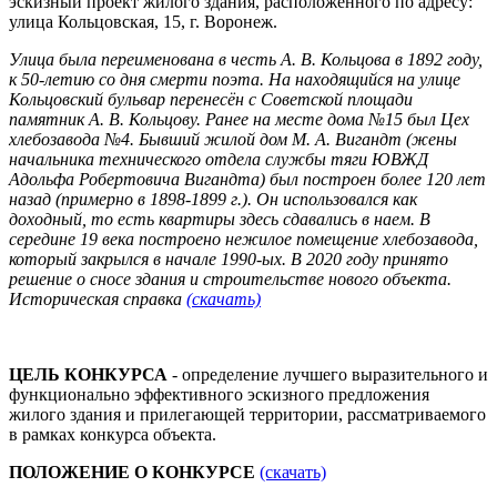
эскизный проект жилого здания, расположенного по адресу:
улица Кольцовская, 15, г. Воронеж.
Улица была переименована в честь А. В. Кольцова в 1892 году,
к 50-летию со дня смерти поэта. На находящийся на улице
Кольцовский бульвар перенесён с Советской площади
памятник А. В. Кольцову. Ранее на месте дома №15 был Цех
хлебозавода №4. Бывший жилой дом М. А. Вигандт (жены
начальника технического отдела службы тяги ЮВЖД
Адольфа Робертовича Вигандта) был построен более 120 лет
назад (примерно в 1898-1899 г.). Он использовался как
доходный, то есть квартиры здесь сдавались в наем. В
середине 19 века построено нежилое помещение хлебозавода,
который закрылся в начале 1990-ых. В 2020 году принято
решение о сносе здания и строительстве нового объекта.
Историческая справка
(скачать)
ЦЕЛЬ КОНКУРСА
- определение лучшего выразительного и
функционально эффективного эскизного предложения
жилого здания и прилегающей территории, рассматриваемого
в рамках конкурса объекта.
ПОЛОЖЕНИЕ О КОНКУРСЕ
(скачать)