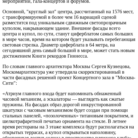
мероприятий, гала-концертов и форумов.
Основной, "круглый зал" центра, рассчитанный на 1576 мест,
с трансформируемой в более чем 16 вариаций сценой
разместится под уникальным сдвижным светопрозрачным
куполом, накрывающем здание. Внешние фасады всего
центра и купол, по сути, станут циферблатом самых больших
в мире часов, время на котором будет указывать перебегающая
световая стрелка. Диаметр циферблата в 64 метра, на
сегодняшний день самый большой в мире, может стать новым
достижением Книги рекордов Гиннесса.
По словам главного архитектора Москвы Сергея Кузнецова,
Москомархитектура уже утвердила скорректированный в
части фасадных решений проект Концертного зала в "Москва-
Сити":
«Атриум главного входа будет напоминать обнаженный
часовой механизм, а эскалаторы — выглядеть как сжатые
пружины. На фасадах образ дорогой инкрустированной
шкатулки с часовым механизмом будет создан при помощи
стальных панелей, «позолоченных» титановым покрытием, и
шелкотрафаретной печатью орнамента на стекле. В летнее
время рестораны на 3 этаже комплекса будут располагаться на
открытых террасах, а купол открываться наполовину,
обеспечивая доступ солнца в пространство пляжного клуба», -