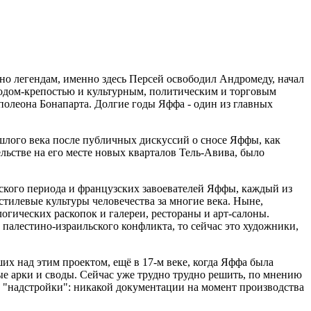
но легендам, именно здесь Персей освободил Андромеду, начал
родом-крепостью и культурным, политическим и торговым
аполеона Бонапарта. Долгие годы Яффа - один из главных
шлого века после публичных дискуссий о сносе Яффы, как
льстве на его месте новых кварталов Тель-Авива, было
йского периода и французских завоевателей Яффы, каждый из
стилевые культуры человечества за многие века. Ныне,
гических раскопок и галереи, рестораны и арт-салоны.
 палестино-израильского конфликта, то сейчас это художники,
их над этим проектом, ещё в 17-м веке, когда Яффа была
ые арки и своды. Сейчас уже трудно трудно решить, по мнению
е "надстройки": никакой документации на момент производства