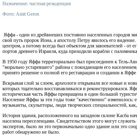
Назначение: частная резиденция
Фото: Amit Geron
Яффа - один из дрейвнеших постоянно населенных городов мира
свой путь пророк Иона, а апостолу Петру явилось его видени
центром, а потому всегда был объектом для завоевателей - от
портов древнего Израиля, куда приходили корабли с паломник
В 1950 году Яффа территориально был присоединен к Тель-Ави
"морально устаревшего" района с покидающим его населением, 
принято решение о полной его реставрации и создании в Яффе
Вскрывая слой за слоем, археологи открывали все новые и нов
которых тщательно восстанавливался и реконструировался. Яффа
историческая часть Яффы превращена в один большой туристич
Население Яффы за эти годы тоже "качественно" изменилось: е
музыканты, скульпторы, люди творческих специальностей, как,
История здания, расположенного на западном склоне Касба нач
населена переселенцами. Свидетельством этого могут служить 
экспертов, было ли это первоначально одно здание или это со
работ обнаружено не было.