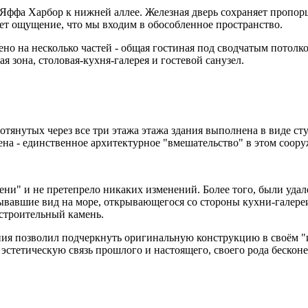
т Яффа Харбор к нижней аллее. Железная дверь сохраняет пропо
т ощущение, что мы входим в обособленное пространство.
но на несколько частей - общая гостиная под сводчатым потолк
ая зона, столовая-кухня-галерея и гостевой санузел.
отянутых через все три этажа этажа здания выполнена в виде ст
ена - единственное архитектурное "вмешательство" в этом соор
мени" и не претепрело никаких изменений. Более того, были удал
ывавшие вид на море, открывающегося со стороны кухни-галереи
 строительный камень.
ния позволил подчеркнуть оригинальную конструкцию в своём "
 эстетическую связь прошлого и настоящего, своего рода бескон