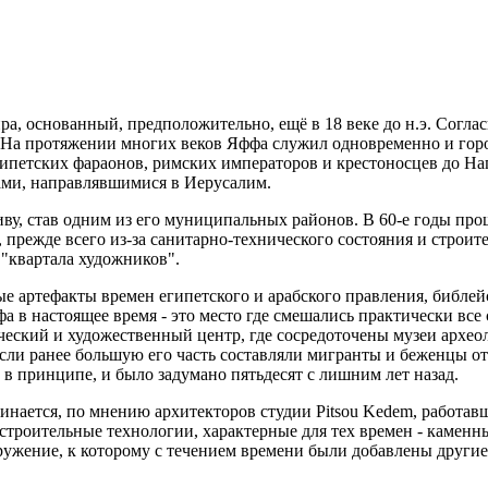
, основанный, предположительно, ещё в 18 веке до н.э. Соглас
е. На протяжении многих веков Яффа служил одновременно и го
 египетских фараонов, римских императоров и крестоносцев до Н
ами, направлявшимися в Иерусалим.
ву, став одним из его муниципальных районов. В 60-е годы про
прежде всего из-за санитарно-технического состояния и строите
 "квартала художников".
ые артефакты времен египетского и арабского правления, библе
 в настоящее время - это место где смешались практически все 
еский и художественный центр, где сосредоточены музеи археоло
сли ранее большую его часть составляли мигранты и беженцы от
 в принципе, и было задумано пятьдесят с лишним лет назад.
инается, по мнению архитекторов студии Pitsou Kedem, работавш
строительные технологии, характерные для тех времен - каменн
оружение, к которому с течением времени были добавлены други