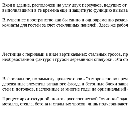
Вход в здание, расположен на углу двух переулков, ведущих о
выполнявщими в те времена ещё и защитную функцию вызывае
Внутреннее пространство как бы едино и одновременно разделе
комнаты для гостей за счет стеклянных панелей. Здесь же рабоч
Лестница с перилами в виде вертикальных стальных тросов, пр
необработанной фактурой грубой деревянной опалубки. Эта ст
Всё остальное, по замыслу архитекторов - "заморожено во вре
деревянные элементы западного фасада и бетонные блоки закр
стен и потолков, наслоенные за многие годы на оригинальный
Процесс архитектурной, почти археологической "очистки" зда
металла, стекла, бетона и стальных тросов, лишь подчеркивают