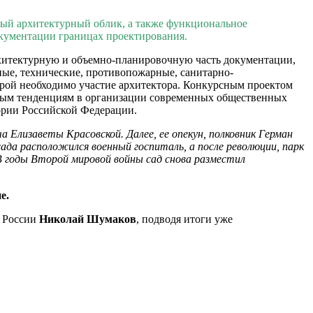
ный архитектурный облик, а также функциональное
окументации границах проектирования.
хитектурную и объемно-планировочную часть документации,
ые, технические, противопожарные, санитарно-
торой необходимо участие архитектора. Конкурсным проектом
вным тенденциям в организации современных общественных
тории Российской Федерации.
а Елизаветы Красовской. Далее, ее опекун, полковник Герман
да расположился военный госпиталь, а после революции, парк
 В годы Второй мировой войны сад снова разместил
е.
в России
Николай Шумаков
, подводя итоги уже