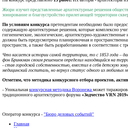
Жюри изучит представленные архитектурные решения обществе
зонирование и благоустройство прилегающей территории скве
По условиям конкурса
претендентам необходимо было предос
содержащую архитектурные решения, которые комплексно учи
гигиенические, экологические, архитектурно-художественные 
должна быть предусмотрена планировочная и пространственна
пространств, а также быть разработанными в соответствии с 
Что касается истории самой территории, то с 1853 года – дат
фон Бринкман своим решением определил находящийся на терри
- став городской собственностью, вместил в себя детскую зо
медицинский госпиталь, но вернул статус одного из любимых м
Отметим, что методика конкурсного отбора проектов, актив
- Уникальная
конкурсная методика Воронежа
может тиражирова
традиционного архитектурного форума
«Зодчество VRN 2019»
Оператор конкурса -
"Бюро деловых событий"
Главная