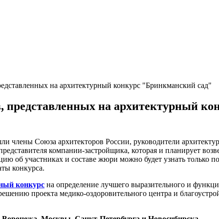
редставленных на архитектурный конкурс "Бринкманский сад"
, представленных на архитектурный ко
ошли члены Союза архитекторов России, руководители архитект
представителя компании-застройщика, которая и планирует возв
 об участниках и составе жюри можно будет узнать только пос
аты конкурса.
ный конкурс
на определение лучшего выразительного и функци
ешению проекта медико-оздоровительного центра и благоустро
Воронежа, Москвы, Санкт-Петербурга и Новосибирска.