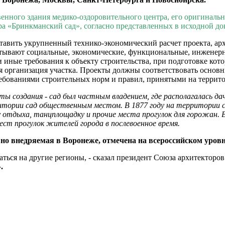
нного здания медико-оздоровительного центра, его оригиналь
ра «Бринкманский сад», согласно представленных в исходной д
тавить укрупненный технико-экономический расчет проекта, ар
тывают социальные, экономические, функциональные, инженерн
и иные требования к объекту строительства, при подготовке ко
я организация участка. Проекты должны соответствовать осно
требованиями строительных норм и правил, принятыми на терри
ы создания - сад был частным владением, где располагалась дач
тории сад общественным местом. В 1877 году на территории са
ну отдыха, танцплощадку и прочие места прогулок для горожан.
ест прогулок жителей города в послевоенное время.
но внедряемая в Воронеже, отмечена на всероссийском уровн
ться на другие регионы, - сказал президент Союза архитекторо
.