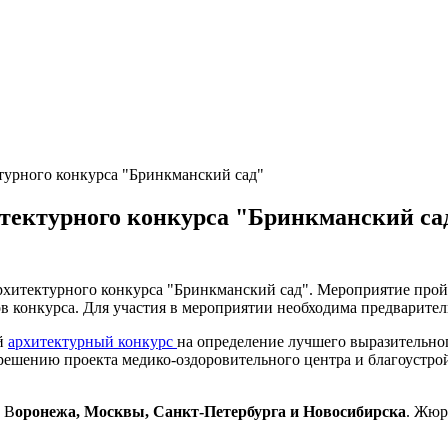
ктурного конкурса "Бринкманский сад"
итектурного конкурса "Бринкманский са
хитектурного конкурса "Бринкманский сад". Мероприятие пройдет
ов конкурса. Для участия в мероприятии необходима предварите
ый
архитектурный конкурс
на определение лучшего выразительно
ешению проекта медико-оздоровительного центра и благоустро
 В
оронежа, Москвы, Санкт-Петербурга и Новосибирска
. Жю