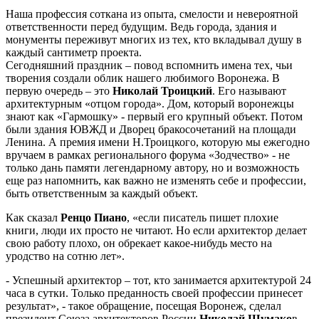
Наша профессия соткана из опыта, смелости и невероятной
ответственности перед будущим. Ведь города, здания и
монументы переживут многих из тех, кто вкладывал душу в
каждый сантиметр проекта.
Сегодняшний праздник – повод вспомнить имена тех, чьи
творения создали облик нашего любимого Воронежа. В
первую очередь – это
Николай Троицкий
. Его называют
архитектурным «отцом города». Дом, который воронежцы
знают как «Гармошку» - первый его крупный объект. Потом
были здания ЮВЖД и Дворец бракосочетаний на площади
Ленина. А премия имени Н.Троицкого, которую мы ежегодно
вручаем в рамках регионального форума «Зодчество» - не
только дань памяти легендарному автору, но и возможность
еще раз напомнить, как важно не изменять себе и профессии,
быть ответственным за каждый объект.
Как сказал
Ренцо Пиано
, «если писатель пишет плохие
книги, люди их просто не читают. Но если архитектор делает
свою работу плохо, он обрекает какое-нибудь место на
уродство на сотню лет».
- Успешный архитектор – тот, кто занимается архитектурой 24
часа в сутки. Только преданность своей профессии принесет
результат», - такое обращение, посещая Воронеж, сделал
президент Союза архитекторов России
Николай Шумако
в.