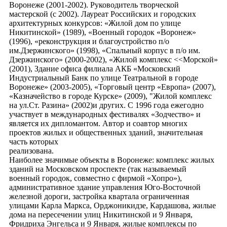
Воронеже (2001-2002). Руководитель творческой
мастерской (с 2002). Лауреат Российских и городских
архитектурных конкурсов: «Жилой дом по улице
Никитинской» (1989), «Военный городок «Воронеж»
(1996), «реконструкция и благоустройство п/о
им.Дзержинского» (1998), «Спальный корпус в п/о им.
Дзержинского» (2000-2002), «Жилой комплекс <<Морской»
(2001), Здание офиса филиала АКБ «Московский
Индустриальный Банк по улице Театральной в городе
Воронеже» (2003-2005), «Торговый центр «Европа» (2007),
«Казначейство в городе Курске» (2009), "Жилой комплекс
на ул.Ст. Разина» (2002)и других. С 1996 года ежегодно
участвует в международных фестивалях «Зодчество» и
является их дипломантом. Автор и соавтор многих
проектов жилых и общественных зданий, значительная
часть которых
реализована.
Наиболее значимые объекты в Воронеже: комплекс жилых
зданий на Московском проспекте (так называемый
военный городок, совместно с фирмой «Хопро»),
административное здание управления Юго-Восточной
железной дороги, застройка квартала ограниченная
улицами Карла Маркса, Орджоникидзе, Кардашова, жилые
дома на пересечении улиц Никитинской и 9 Января,
Фридриха Энгельса и 9 Января, жилые комплексы по